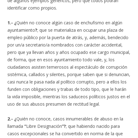
de algunos ejemplos genéricos, pero que todos podrán
identificar como propios.
1.- ¿
Quién no conoce algún caso de enchufismo en algún
ayuntamiento
?
; que se materializa en ocupar una plaza de
empleo público por la puerta de atrás, y, además, bendecido
por un/a secretario/a nombrados con carácter accidental,
pero que ya llevan años y años ocupado ese cargo municipal,
de forma, que en esos ayuntamiento todo vale, y, los
ciudadanos asisten temerosos al espectáculo de corrupción
sistémica, callados y silentes, porque saben que si denuncian,
casi nunca le pasa nada al político corrupto, pero a ellos los
funden con obligaciones y trabas de todo tipo, que le harán
la vida imposible, mientras los saduceos políticos justos en el
uso de sus abusos presumen de rectitud legal.
2.- ¿
Quién no conoce, casos innumerables de abuso en la
llamada
“
Libre Designación
”?
; que habiendo nacido para
casos excepcionales se ha convertido en norma de la que