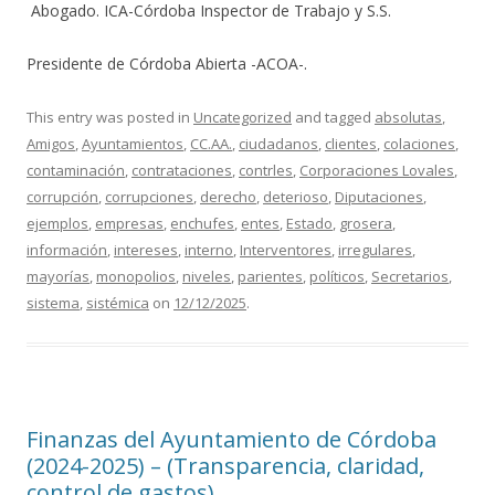
Abogado. ICA-Córdoba Inspector de Trabajo y S.S.
Presidente de Córdoba Abierta -ACOA-.
This entry was posted in
Uncategorized
and tagged
absolutas
,
Amigos
,
Ayuntamientos
,
CC.AA.
,
ciudadanos
,
clientes
,
colaciones
,
contaminación
,
contrataciones
,
contrles
,
Corporaciones Lovales
,
corrupción
,
corrupciones
,
derecho
,
deterioso
,
Diputaciones
,
ejemplos
,
empresas
,
enchufes
,
entes
,
Estado
,
grosera
,
información
,
intereses
,
interno
,
Interventores
,
irregulares
,
mayorías
,
monopolios
,
niveles
,
parientes
,
políticos
,
Secretarios
,
sistema
,
sistémica
on
12/12/2025
.
Finanzas del Ayuntamiento de Córdoba
(2024-2025) – (Transparencia, claridad,
control de gastos)