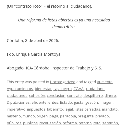
(Un “contrato roto” – el retorno al ciudadano).
Una reforma de listas abiertas es ya una necesidad
democrática.
Córdoba, 8 de abril de 2026.
Fdo. Enrique García Montoya.
Abogado. ICA-Córdoba. Inspector de Trabajo y S. S.
This entry was posted in
Uncategorized
and tagged
aumento
,
Ayuntamientos
,
bienestar
,
caja negra
,
CC.AA.
,
ciudadano
,
ciudadanos
,
cohesión
,
conclusión
,
contrato
,
despilfarro
,
dinero
,
Diputaciones
,
eficiente
,
entes
,
Estado
,
gasta
,
gestión
,
imagen
,
imperativo
,
impuestos
,
laberinto
,
legal
,
listas cerradas
,
mandato
,
misterio
,
mundo
,
origen
,
paga
,
paradoja
,
pregunta
,
privado
,
públicos
,
publicos
,
recausación
,
reforma
,
retorno
,
roto
,
servición
,