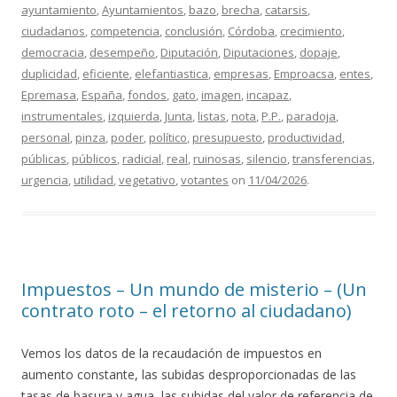
ayuntamiento
,
Ayuntamientos
,
bazo
,
brecha
,
catarsis
,
ciudadanos
,
competencia
,
conclusión
,
Córdoba
,
crecimiento
,
democracia
,
desempeño
,
Diputación
,
Diputaciones
,
dopaje
,
duplicidad
,
eficiente
,
elefantiastica
,
empresas
,
Emproacsa
,
entes
,
Epremasa
,
España
,
fondos
,
gato
,
imagen
,
incapaz
,
instrumentales
,
izquierda
,
Junta
,
listas
,
nota
,
P.P.
,
paradoja
,
personal
,
pinza
,
poder
,
político
,
presupuesto
,
productividad
,
públicas
,
públicos
,
radicial
,
real
,
ruinosas
,
silencio
,
transferencias
,
urgencia
,
utilidad
,
vegetativo
,
votantes
on
11/04/2026
.
Impuestos – Un mundo de misterio – (Un
contrato roto – el retorno al ciudadano)
Vemos los datos de la recaudación de impuestos en
aumento constante, las subidas desproporcionadas de las
tasas de basura y agua, las subidas del valor de referencia de